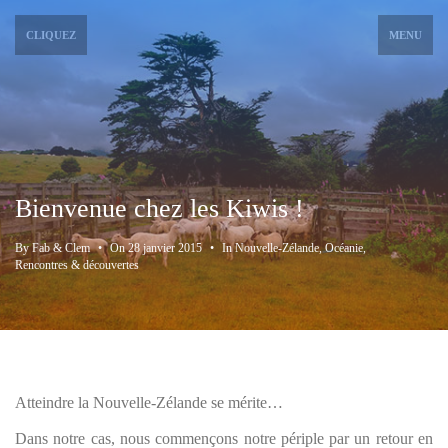
CLIQUEZ
MENU
Bienvenue chez les Kiwis !
By
Fab & Clem
•
On
28 janvier 2015
•
In
Nouvelle-Zélande
,
Océanie
,
Rencontres & découvertes
Atteindre la Nouvelle-Zélande se mérite…
Dans notre cas, nous commençons notre périple par un retour en