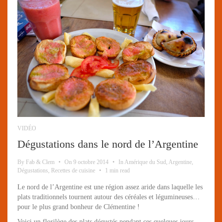
VIDÉO
Dégustations dans le nord de l’Argentine
By
Fab & Clem
•
On
9 octobre 2014
•
In
Amérique du Sud
,
Argentine
,
Dégustations
,
Recettes de cuisine
•
1 min read
Le nord de l’Argentine est une région assez aride dans laquelle les
plats traditionnels tournent autour des céréales et légumineuses…
pour le plus grand bonheur de Clémentine !
Voici un florilège des plats dégustés pendant ces quelques jours.