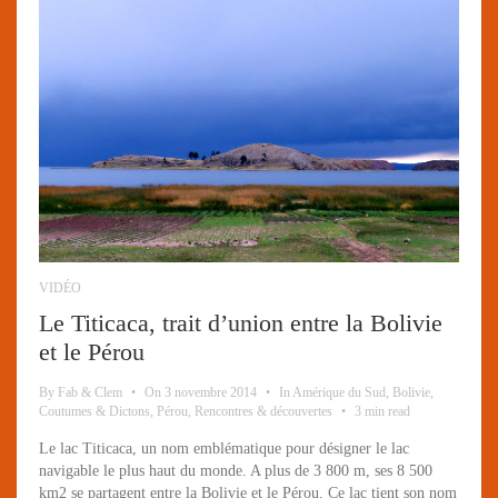
VIDÉO
Le Titicaca, trait d’union entre la Bolivie
et le Pérou
By
Fab & Clem
•
On
3 novembre 2014
•
In
Amérique du Sud
,
Bolivie
,
Coutumes & Dictons
,
Pérou
,
Rencontres & découvertes
•
3 min read
Le lac Titicaca, un nom emblématique pour désigner le lac
navigable le plus haut du monde. A plus de 3 800 m, ses 8 500
km2 se partagent entre la Bolivie et le Pérou. Ce lac tient son nom