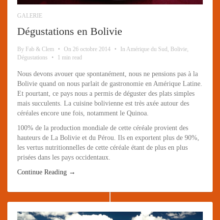
GALERIE
Dégustations en Bolivie
By
Fab & Clem
•
On
26 octobre 2014
•
In
Amérique du Sud
,
Bolivie
,
Dégustations
•
1 min read
Nous devons avouer que spontanément, nous ne pensions pas à la
Bolivie quand on nous parlait de gastronomie en Amérique Latine.
Et pourtant, ce pays nous a permis de déguster des plats simples
mais succulents. La cuisine bolivienne est très axée autour des
céréales encore une fois, notamment le Quinoa.
100% de la production mondiale de cette céréale provient des
hauteurs de La Bolivie et du Pérou. Ils en exportent plus de 90%,
les vertus nutritionnelles de cette céréale étant de plus en plus
prisées dans les pays occidentaux.
Continue Reading →