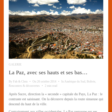
GALERIE
La Paz, avec ses hauts et ses bas…
By
Fab & Clem
•
On
26 octobre 2014
•
In
Amérique du Sud
,
Bolivie
,
Rencontres & découvertes
•
2 min read
Après Sucre, direction la « seconde » capitale du Pays, La Paz : le
contraste est saisissant. On la découvre depuis la route sinueuse qui
descend du haut de la ville.
Contrairement aux villes occidentales, La Paz regroupe sur ses