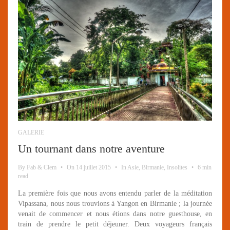
GALERIE
Un tournant dans notre aventure
By
Fab & Clem
•
On
14 juillet 2015
•
In
Asie
,
Birmanie
,
Insolites
•
6 min
read
La première fois que nous avons entendu parler de la méditation
Vipassana, nous nous trouvions à Yangon en Birmanie ; la journée
venait de commencer et nous étions dans notre guesthouse, en
train de prendre le petit déjeuner. Deux voyageurs français