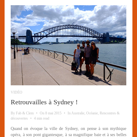
VIDÉO
Retrouvailles à Sydney !
By
Fab & Clem
•
On
8 mai 2015
•
In
Australie
,
Océanie
,
Rencontres &
découvertes
•
4 min read
Quand on évoque la ville de Sydney, on pense à son mythique
opéra, à son pont gigantesque, à sa magnifique baie et à ses belles