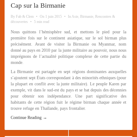
Cap sur la Birmanie
By
Fab & Clem
•
On
1 juin 2015
•
In
Asie
,
Birmanie
,
Rencontres &
découvertes
•
5 min read
Nous quittons l’hémisphère sud, et mettons le pied pour la
première fois sur le continent asiatique, sur le sol birman plus
précisément. Avant de visiter la Birmanie ou Myanmar, nom
donné au pays en 2010 par la junte militaire au pouvoir, nous nous
imprégnons de l’actualité politique complexe de cette partie du
monde.
La Birmanie est partagée en sept régions dominantes auxquelles
s’ajoutent sept États correspondant à des minorités ethniques (pour
la plupart en conflit avec la junte militaire). Le peuple Karen par
exemple, vit dans le sud-est du pays et se bat depuis des décennies
pour obtenir son indépendance. Une part significative des
habitants de cette région fuit le régime birman chaque année et
trouve refuge en Thaïlande, pays frontalier.
Continue Reading →